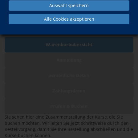
Auswahl speichern
Warenkorb
Alle Cookies akzeptieren
Ihre Kursliste
Warenkorbübersicht
Anmeldung
persönliche Daten
Zahlungsdaten
Prüfen & Buchen
Sie sehen hier eine Zusammenstellung der Kurse, die Sie
buchen möchten. Wir leiten Sie jetzt schrittweise durch den
Bestellvorgang, damit Sie Ihre Bestellung abschließen und die
Kurse buchen können.