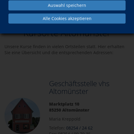
Auswahl speichern
Über uns
Kursorte Altomünster
Alle Cookies akzeptieren
Kursorte Altomünster
Unsere Kurse finden in vielen Ortsteilen statt. Hier erhalten
Sie eine Übersicht und die entsprechenden Adressen:
Geschäftsstelle vhs
Altomünster
Marktplatz 10
85250 Altomünster
Maria Kreppold
Telefon:
08254 / 24 62
Fax: 08254 / 99 70 35