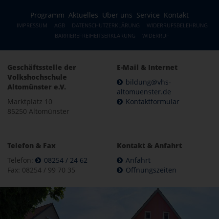
Programm
Aktuelles
Über uns
Service
Kontakt
IMPRESSUM
AGB
DATENSCHUTZERKLÄRUNG
WIDERRUFSBELEHRUNG
BARRIEREFREIHEITSERKLÄRUNG
WIDERRUF
Geschäftsstelle der
E-Mail & Internet
Volkshochschule
bildung@vhs-
Altomünster e.V.
altomuenster.de
Marktplatz 10
Kontaktformular
85250 Altomünster
Telefon & Fax
Kontakt & Anfahrt
Telefon:
08254 / 24 62
Anfahrt
Fax: 08254 / 99 70 35
Öffnungszeiten