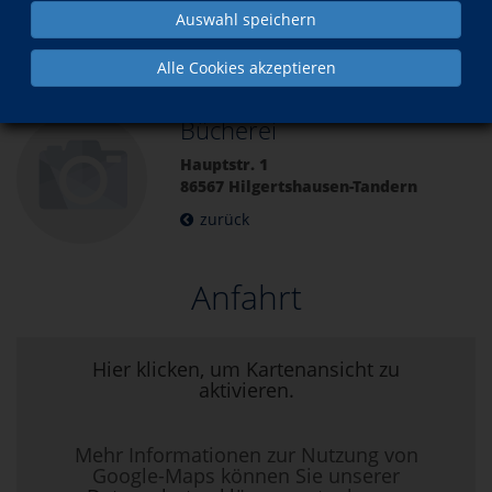
Auswahl speichern
Über uns
Kursorte Hilgertshausen-Tandern
Alle Cookies akzeptieren
Bücherei
Hauptstr. 1
86567 Hilgertshausen-Tandern
zurück
Anfahrt
Hier klicken, um Kartenansicht zu
aktivieren.
Mehr Informationen zur Nutzung von
Google-Maps können Sie unserer