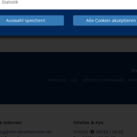
Statistik
Auswahl speichern
Alle Cookies akzeptieren
NACH OBEN
Pr
IMPRESSUM
AGB
DATENSCHUTZERKLÄRUNG
WID
& Internet
Telefon & Fax
ung@vhs-altomuenster.de
Telefon:
08254 / 24 62