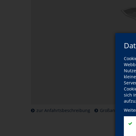
Dat
Cooki
Webbr
Nutze
klein
Serve
Cooki
sich 
aufzu
Weite
zur Anfahrtsbeschreibung
Großansicht der 