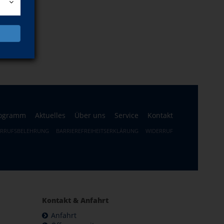
ogramm
Aktuelles
Über uns
Service
Kontakt
ERRUFSBELEHRUNG
BARRIEREFREIHEITSERKLÄRUNG
WIDERRUF
Kontakt & Anfahrt
Anfahrt