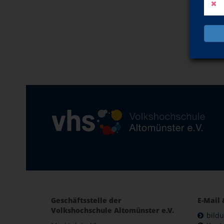
Geschäftsstelle der
E-Mail 
Volkshochschule Altomünster e.V.
bild