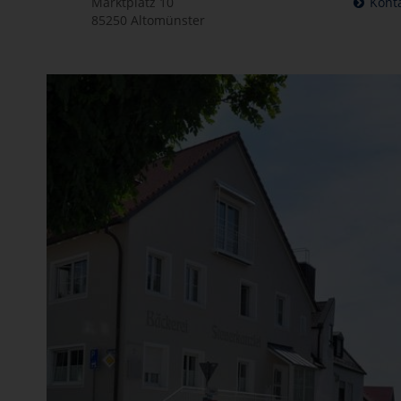
Marktplatz 10
Kont
85250 Altomünster