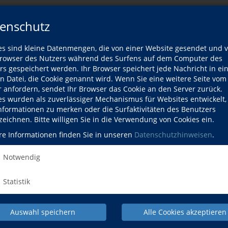
enschutz
er Dozentin
es sind kleine Datenmengen, die von einer Website gesendet und 
owser des Nutzers während des Surfens auf dem Computer des
Wann?
Wo?
rs gespeichert werden. Ihr Browser speichert jede Nachricht in ei
en Datei, die Cookie genannt wird. Wenn Sie eine weitere Seite vom
Fr., 21.08.2026
Maxmonument, (Bus SEV 16 ab Isartor)
r anfordern, sendet Ihr Browser das Cookie an den Server zurück.
es wurden als zuverlässiger Mechanismus für Websites entwickelt
Informationen zu merken oder die Surfaktivitäten des Benutzers
zeichnen. Bitte willigen Sie in die Verwendung von Cookies ein.
re Informationen finden Sie in unseren
Datenschutzhinweisen
.
Notwendig
NACH OBEN
Statistik
Auswahl speichern
Alle Cookies akzeptieren