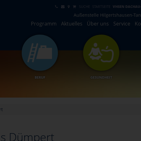
SUCHE
STARTSEITE
VHSEN DACHAU
Außenstelle Hilgertshausen-Ta
Programm
Aktuelles
Über uns
Service
Ko
BERUF
GESUNDHEIT
rt
as Dümpert