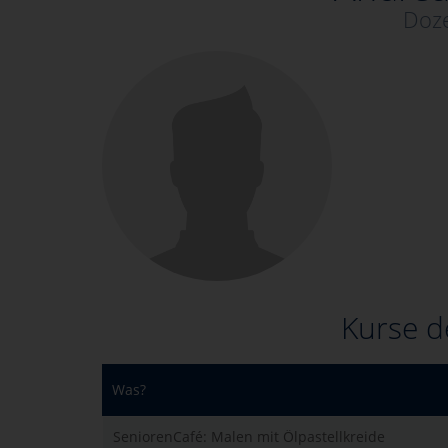
Doze
Kurse d
Was?
SeniorenCafé: Malen mit Ölpastellkreide