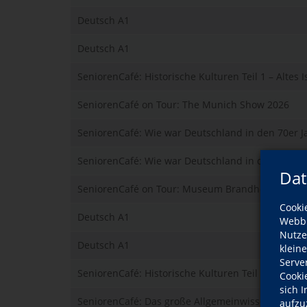
Deutsch A1
Deutsch A1
SeniorenCafé: Historische Kulturen Teil 1 – Altes I
SeniorenCafé on Tour: The Munich Show 2026
SeniorenCafé: Wie war Deutschland in den 70er J
SeniorenCafé: Wie war Deutschland in den 80er J
Dat
SeniorenCafé on Tour: Museum Brandhorst & We
Cooki
Deutsch A1
Webbr
Nutze
Deutsch A1
klein
Serve
SeniorenCafé: Historische Kulturen Teil 2 – Antik
Cooki
sich 
SeniorenCafé: Das große Allgemeinwissen-Quiz
aufzu