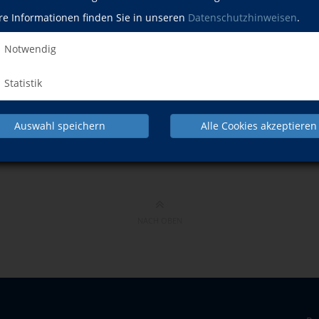
re Informationen finden Sie in unseren
Datenschutzhinweisen
.
ramme im Praxistest
Sa., 20.02.2027
Petershausen
Notwendig
Sa., 20.02.2027
Petershausen
Sa., 27.02.2027
Petershausen
Statistik
Sa., 06.03.2027
Petershausen
Auswahl speichern
Alle Cookies akzeptieren
NACH OBEN