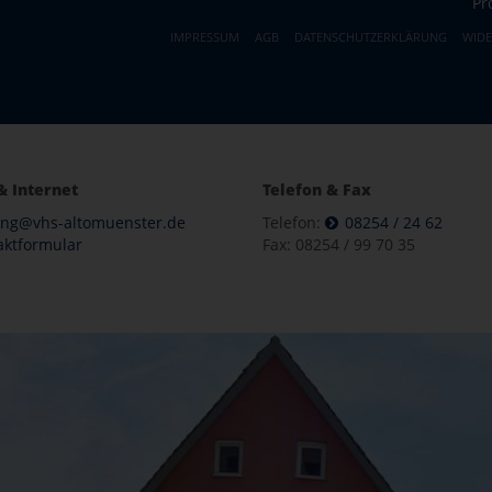
Pr
IMPRESSUM
AGB
DATENSCHUTZERKLÄRUNG
WID
& Internet
Telefon & Fax
ung@vhs-altomuenster.de
Telefon:
08254 / 24 62
aktformular
Fax: 08254 / 99 70 35