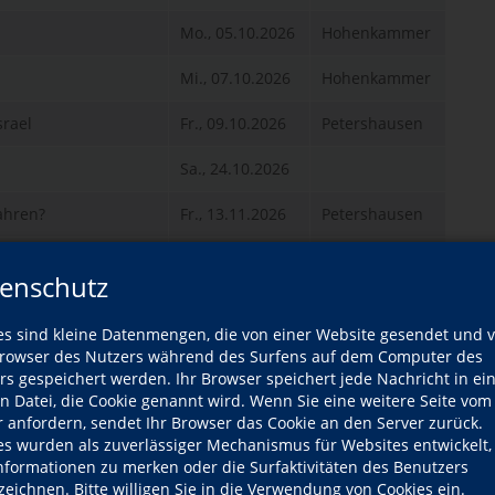
Mo., 05.10.2026
Hohenkammer
Mi., 07.10.2026
Hohenkammer
srael
Fr., 09.10.2026
Petershausen
Sa., 24.10.2026
ahren?
Fr., 13.11.2026
Petershausen
ahren?
Fr., 27.11.2026
Petershausen
enschutz
ihnachtsmarkt
Fr., 11.12.2026
es sind kleine Datenmengen, die von einer Website gesendet und 
Mo., 11.01.2027
Hohenkammer
owser des Nutzers während des Surfens auf dem Computer des
rs gespeichert werden. Ihr Browser speichert jede Nachricht in ei
Mi., 13.01.2027
Hohenkammer
en Datei, die Cookie genannt wird. Wenn Sie eine weitere Seite vom
r anfordern, sendet Ihr Browser das Cookie an den Server zurück.
es Griechenland
Fr., 15.01.2027
Petershausen
es wurden als zuverlässiger Mechanismus für Websites entwickelt
Informationen zu merken oder die Surfaktivitäten des Benutzers
Fr., 29.01.2027
Petershausen
zeichnen. Bitte willigen Sie in die Verwendung von Cookies ein.