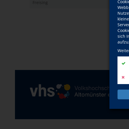
Cooki
Freising
Webbr
Nutze
klein
Serve
Cooki
sich 
aufzu
Weite