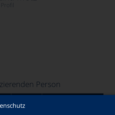
Profil
zierenden Person
Wann?
Wo?
enschutz
Sa., 05.12.2026
Treffpunkt: Freising, Marienplatz