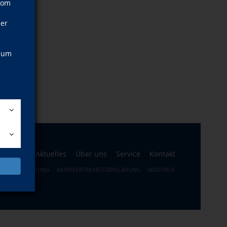
vom
ner
, um
ogramm
Aktuelles
Über uns
Service
Kontakt
ERRUFSBELEHRUNG
BARRIEREFREIHEITSERKLÄRUNG
WIDERRUF