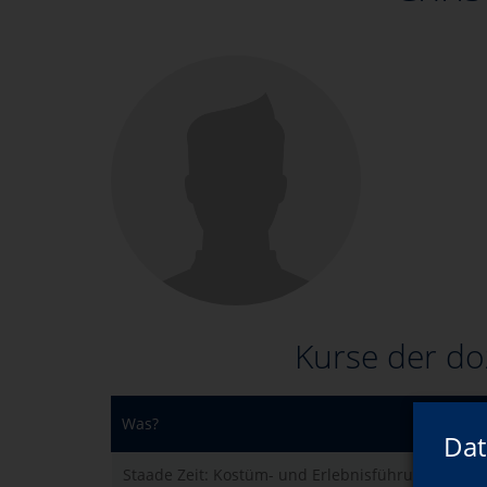
Kurse der do
Was?
Dat
Staade Zeit: Kostüm- und Erlebnisführung durch