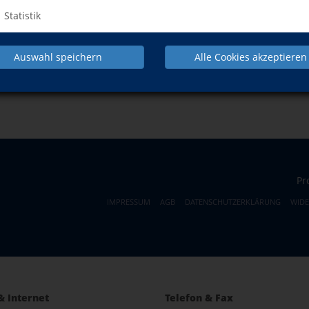
Statistik
Auswahl speichern
Alle Cookies akzeptieren
NACH OBEN
Pr
IMPRESSUM
AGB
DATENSCHUTZERKLÄRUNG
WID
& Internet
Telefon & Fax