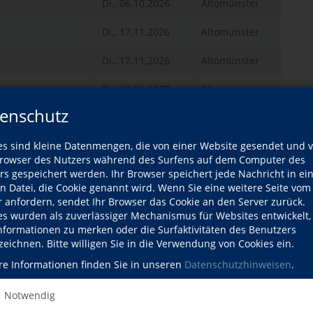
Di., 06.10.2026
Altomünster
Di., 17.11.2026
Altomünster
Di., 17.11.2026
Altomünster
Di., 12.01.2027
Altomünster
enschutz
Di., 12.01.2027
Altomünster
es sind kleine Datenmengen, die von einer Website gesendet und 
Altomünster
owser des Nutzers während des Surfens auf dem Computer des
rs gespeichert werden. Ihr Browser speichert jede Nachricht in ei
Altomünster
en Datei, die Cookie genannt wird. Wenn Sie eine weitere Seite vom
r anfordern, sendet Ihr Browser das Cookie an den Server zurück.
Ukulele
Altomünster
es wurden als zuverlässiger Mechanismus für Websites entwickelt
Informationen zu merken oder die Surfaktivitäten des Benutzers
Altomünster
zeichnen. Bitte willigen Sie in die Verwendung von Cookies ein.
Altomünster
re Informationen finden Sie in unseren
Datenschutzhinweisen
.
Ukulele
Altomünster
Notwendig