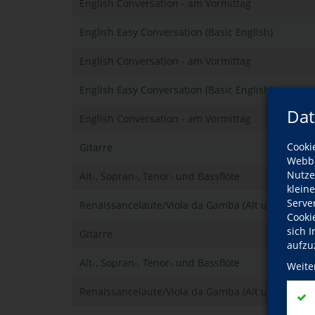
English Conversation - am Vormittag
English Easy Conversation (Basic English)
English Conversation - am Vormittag
English Easy Conversation (Basic English)
Dat
English Conversation - am Vormittag
Cooki
Gitarre
Webbr
Nutze
Alt-, Sopran-, Tenor- und Bassflöte
klein
Serve
Renaissancelaute/Viola da Gamba (Alt und Bass)/
Cooki
sich 
Gitarre
aufzu
Alt-, Sopran-, Tenor- und Bassflöte
Weite
Renaissancelaute/Viola da Gamba (Alt und Bass)/