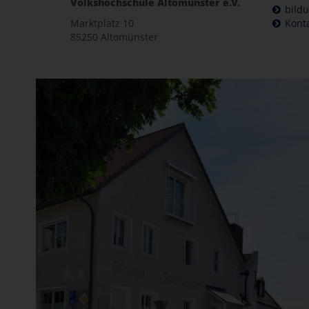
Volkshochschule Altomünster e.V.
bild
Marktplatz 10
Kont
85250 Altomünster