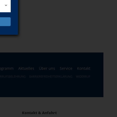
ogramm
Aktuelles
Über uns
Service
Kontakt
ERRUFSBELEHRUNG
BARRIEREFREIHEITSERKLÄRUNG
WIDERRUF
Kontakt & Anfahrt