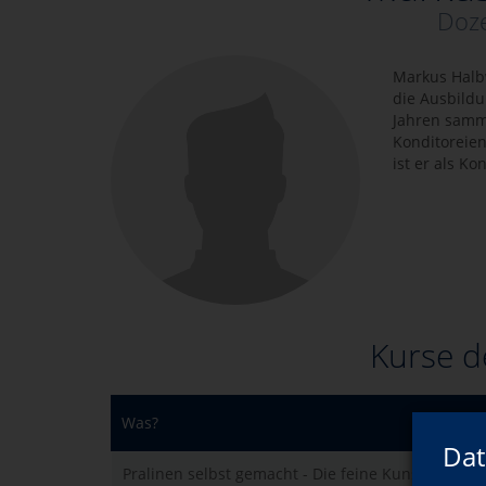
Doze
Markus Halbw
die Ausbildu
Jahren samme
Konditoreien
ist er als Ko
Kurse d
Was?
Dat
Pralinen selbst gemacht - Die feine Kunst der Cho