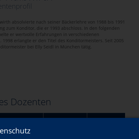
ntenprofil
irth absolvierte nach seiner Bäckerlehre von 1988 bis 1991
ng zum Konditor, die er 1993 abschloss. In den folgenden
lte er wertvolle Erfahrungen in verschiedenen
. 1998 erlangte er den Titel des Konditormeisters. Seit 2005
nditormeister bei Elly Seidl in München tätig.
es Dozenten
Wann?
Wo?
enschutz
colatiers
Fr., 15.01.2027
Altomünster