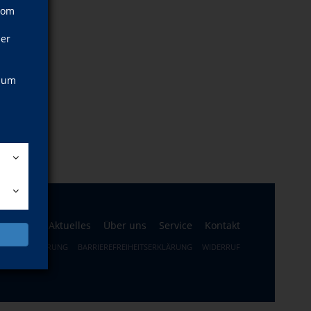
vom
ner
, um
ogramm
Aktuelles
Über uns
Service
Kontakt
ERRUFSBELEHRUNG
BARRIEREFREIHEITSERKLÄRUNG
WIDERRUF