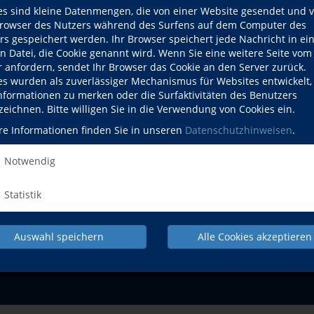
es sind kleine Datenmengen, die von einer Website gesendet und 
colatiers
Sa., 16.01.2027
Altomünster
owser des Nutzers während des Surfens auf dem Computer des
rs gespeichert werden. Ihr Browser speichert jede Nachricht in ei
en Datei, die Cookie genannt wird. Wenn Sie eine weitere Seite vom
r anfordern, sendet Ihr Browser das Cookie an den Server zurück.
es wurden als zuverlässiger Mechanismus für Websites entwickelt
Informationen zu merken oder die Surfaktivitäten des Benutzers
zeichnen. Bitte willigen Sie in die Verwendung von Cookies ein.
NACH OBEN
re Informationen finden Sie in unseren
Datenschutzhinweisen
.
Notwendig
Statistik
Pr
Auswahl speichern
Alle Cookies akzeptieren
IMPRESSUM
AGB
DATENSCHUTZERKLÄRUNG
WID