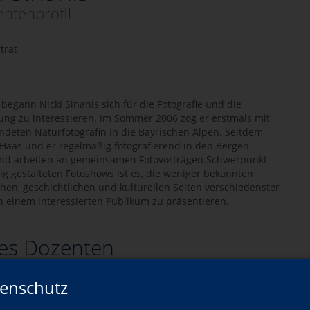
ntenprofil
trät
begann Nicki Sinanis sich für die Fotografie und die
ung zu interessieren. Im Sommer 2006 zog er erstmals mit
ndeten Naturfotografin in die Bayrischen Alpen. Seitdem
 Haas und er regelmäßig fotografierend in den Bergen
nd arbeiten an gemeinsamen Fotovorträgen.Schwerpunkt
g gestalteten Fotoshows ist es, die weniger bekannten
chen, geschichtlichen und kulturellen Seiten verschiedenster
 einem interessierten Publikum zu präsentieren.
es Dozenten
enschutz
Wann?
Wo?