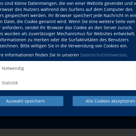
es sind kleine Datenmengen, die von einer Website gesendet und 
en Himmel berühren"
Do., 10.12.2026
Bergkirchen
owser des Nutzers während des Surfens auf dem Computer des
rs gespeichert werden. Ihr Browser speichert jede Nachricht in ei
en Datei, die Cookie genannt wird. Wenn Sie eine weitere Seite vom
r anfordern, sendet Ihr Browser das Cookie an den Server zurück.
es wurden als zuverlässiger Mechanismus für Websites entwickelt
Informationen zu merken oder die Surfaktivitäten des Benutzers
zeichnen. Bitte willigen Sie in die Verwendung von Cookies ein.
NACH OBEN
re Informationen finden Sie in unseren
Datenschutzhinweisen
.
Notwendig
Statistik
Pr
Auswahl speichern
Alle Cookies akzeptieren
IMPRESSUM
AGB
DATENSCHUTZERKLÄRUNG
WID