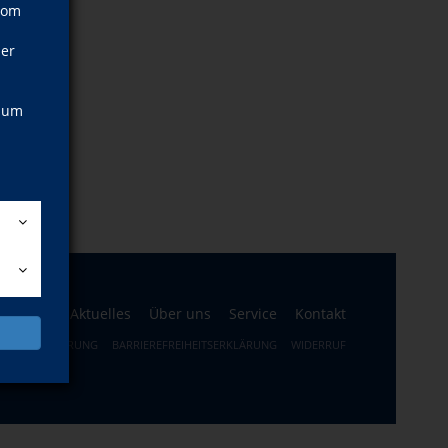
vom
ner
, um
ogramm
Aktuelles
Über uns
Service
Kontakt
ERRUFSBELEHRUNG
BARRIEREFREIHEITSERKLÄRUNG
WIDERRUF