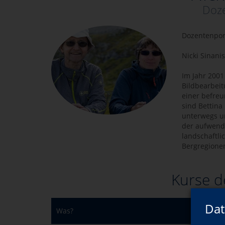
Doze
Dozentenpor
Nicki Sinanis
Im Jahr 2001 
Bildbearbeit
einer befreu
sind Bettina
unterwegs u
der aufwendi
landschaftli
Bergregionen
Kurse d
Dat
Was?