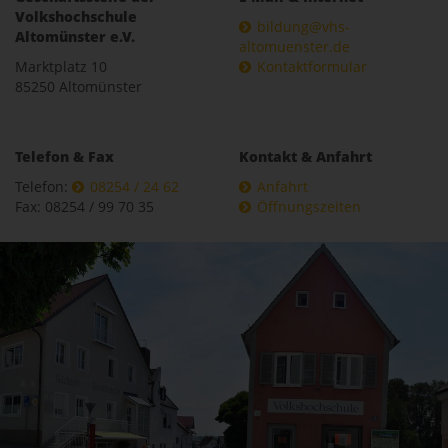
Volkshochschule
bildung@vhs-
Altomünster e.V.
altomuenster.de
Marktplatz 10
Kontaktformular
85250 Altomünster
Telefon & Fax
Kontakt & Anfahrt
Telefon:
08254 / 24 62
Anfahrt
Fax: 08254 / 99 70 35
Öffnungszeiten