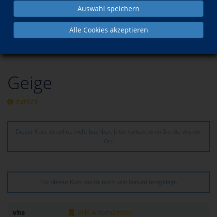
Auswahl speichern
Programm
Musik
Saiteninstrumente
Alle Cookies akzeptieren
besuchte Kurse
Geige
zurück
Dieser Kurs ist online nicht buchbar, bitte kontaktieren Sie die vhs vor
Ort!
Für diesen Kurs wurde noch kein Datum festgelegt.
vhs
VHS Altomünster