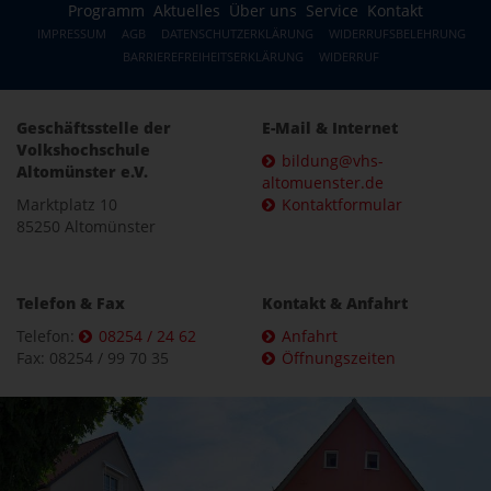
Programm
Aktuelles
Über uns
Service
Kontakt
IMPRESSUM
AGB
DATENSCHUTZERKLÄRUNG
WIDERRUFSBELEHRUNG
BARRIEREFREIHEITSERKLÄRUNG
WIDERRUF
Geschäftsstelle der
E-Mail & Internet
Volkshochschule
bildung@vhs-
Altomünster e.V.
altomuenster.de
Marktplatz 10
Kontaktformular
85250 Altomünster
Telefon & Fax
Kontakt & Anfahrt
Telefon:
08254 / 24 62
Anfahrt
Fax: 08254 / 99 70 35
Öffnungszeiten