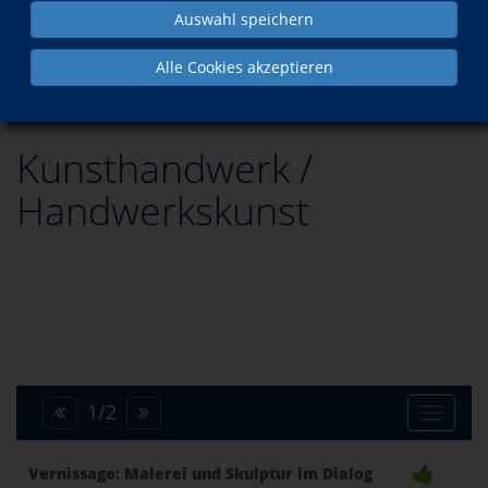
Auswahl speichern
Programm
Kultur
Kunsthandwerk / Handwerkskunst
Alle Cookies akzeptieren
Kunsthandwerk /
Handwerkskunst
1
/
2
Toggle
Vernissage: Malerei und Skulptur im Dialog